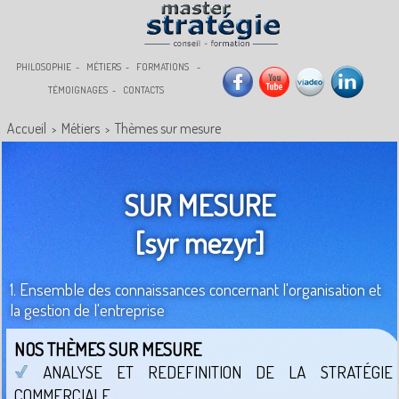
PHILOSOPHIE
MÉTIERS
FORMATIONS
TÉMOIGNAGES
CONTACTS
Accueil
Métiers
Thèmes sur mesure
>
>
SUR MESURE
[syr mezyr]
1. Ensemble des connaissances concernant l'organisation et
la gestion de l'entreprise
NOS THÈMES SUR MESURE
ANALYSE ET REDEFINITION DE LA STRATÉGIE
COMMERCIALE